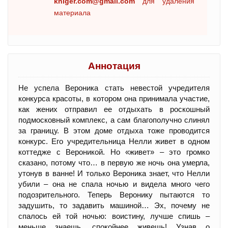
kniger.com@gmail.com
для удаления
материала
Аннотация
Не успела Вероника стать невестой учредителя
конкурса красоты, в котором она принимала участие,
как жених отправил ее отдыхать в роскошный
подмосковный комплекс, а сам благополучно слинял
за границу. В этом доме отдыха тоже проводится
конкурс. Его учредительница Нелли живет в одном
коттедже с Вероникой. Но «живет» – это громко
сказано, потому что… в первую же ночь она умерла,
утонув в ванне! И только Вероника знает, что Нелли
убили – она не спала ночью и видела много чего
подозрительного. Теперь Веронику пытаются то
задушить, то задавить машиной… Эх, почему не
спалось ей той ночью: воистину, лучше спишь –
меньше знаешь, спокойнее живешь! Узнав о