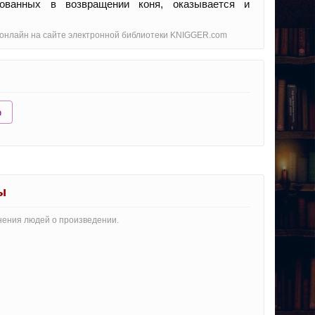
сованных в возвращении коня, оказывается и
о онлайн на сайте электронной библиотеки KNIGGER.com
ю
ы
мнения людей о произведении.