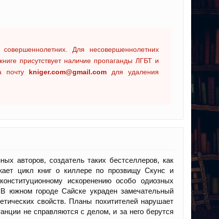
 совершеннолетних. Для несовершеннолетних
книге присутствует наличие пропаганды ЛГБТ и
на почту
kniger.com@gmail.com
для удаления
ых авторов, создатель таких бестселлеров, как
жает цикл книг о киллере по прозвищу Скунс и
конституционному искоренению особо одиозных
. В южном городе Сайске украден замечательный
нетических свойств. Планы похитителей нарушает
нции не справляются с делом, и за него берутся