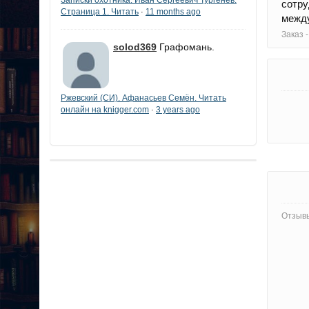
сотр
Страница 1. Читать
11 months ago
·
между
Заказ 
solod369
Графомань.
Ржевский (СИ). Афанасьев Семён. Читать
онлайн на knigger.com
3 years ago
·
Отзывы