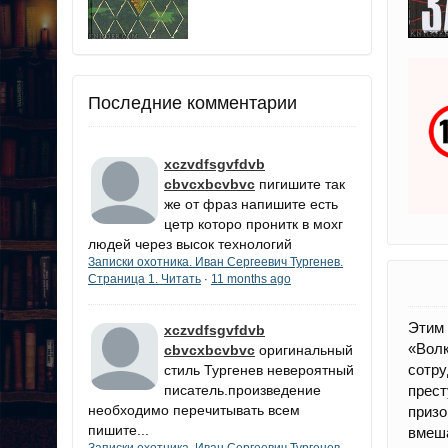
Последние комментарии
xczvdfsgvfdvb
cbvcxbcvbvc
пигишите так
же от фраз напишите есть
цетр которо пронитк в мохг
людей через высок технологий
Записки охотника. Иван Сергеевич Тургенев.
Страница 1. Читать
11 months ago
·
Этим 
xczvdfsgvfdvb
«Вол
cbvcxbcvbvc
оригинальный
сотр
стиль Тургенев невероятный
писатель.произведение
прест
необходимо перечитывать всем
призо
пишите...
вмеша
Записки охотника. Иван Сергеевич Тургенев.