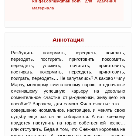
kniger.com@gmail.com
для удаления
материала
Аннотация
Разбудить, покормить, переодеть, поиграть,
переодеть, постирать, приготовить, покормить,
переодеть, уложить, почитать, приготовить,
постирать, покормить, переодеть, приготовить,
поиграть, переодеть… Не запутались? А каково Филу
Марчу, молодому симпатичному парню, в одночасье
сменившему успешную карьеру на довольно
сомнительное счастье отца-одиночки, живущего на
пособие? Впрочем, для самого Фила счастье это —
совершенно нормальное, настоящее, и менять свою
судьбу еще раз он не собирается. А вот кое-кому
придется наступить на горло собственной песне…
или отступить. Беда в том, что Снежная королева не
умеет отступать. А измениться для нее — значит