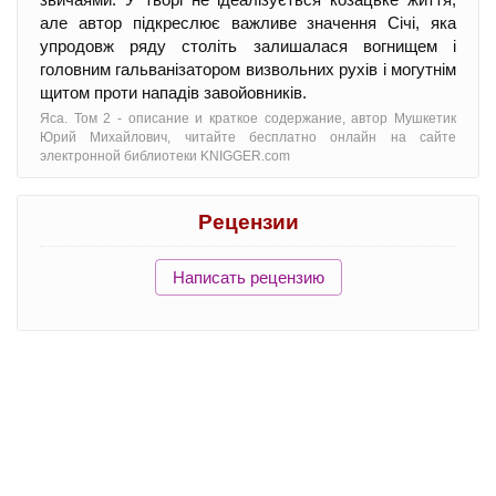
але автор підкреслює важливе значення Січі, яка
упродовж ряду століть залишалася вогнищем і
головним гальванізатором визвольних рухів і могутнім
щитом проти нападів завойовників.
Яса. Том 2 - oписание и краткое содержание, автор Мушкетик
Юрий Михайлович, читайте бесплатно онлайн на сайте
электронной библиотеки KNIGGER.com
Рецензии
Написать рецензию