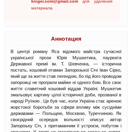
kniger.com@gmail.com
для удаления
материала
Аннотация
В центрі роману Яса відомого майстра сучасної
української прози Юрія Мушкетика, лауреата
Державної премії ім. Т. Шевченка, — історична
постать, кошовий отаман Запорозької Січі Іван Сірко,
який ще за життя став легендою, бо під його проводом
запорожці не програли майже ні одного бою. Все своє
життя славетний кошовий віддав Україні. Мушкетик
змальовує картину цілої історичної доби, прозваної в
народі Руїною . Це був час, коли Україна стає ареною
жорстокої боротьби за сфери впливу між сусідніми
державами — Польщею, Москвою, Туреччиною. Як
своєрідний осередок вольності описує автор
Запорізьку Січ, з притаманним її устроєм, побутом і
звичаями. У творі не ідеалізується козацьке життя,