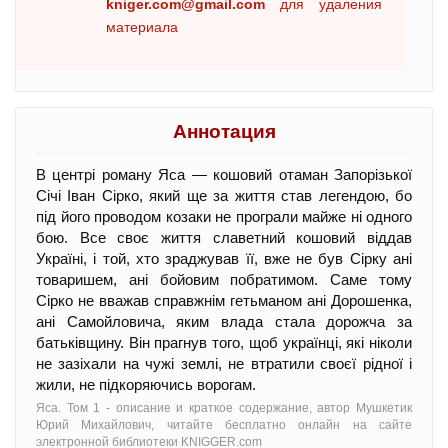
kniger.com@gmail.com
для удаления
материала
Аннотация
В центрі роману Яса — кошовий отаман Запорізької
Січі Іван Сірко, який ще за життя став легендою, бо
під його проводом козаки не програли майже ні одного
бою. Все своє життя славетний кошовий віддав
Україні, і той, хто зраджував її, вже не був Сірку ані
товаришем, ані бойовим побратимом. Саме тому
Сірко не вважав справжнім гетьманом ані Дорошенка,
ані Самойловича, яким влада стала дорожча за
батьківщину. Він прагнув того, щоб українці, які ніколи
не зазіхали на чужі землі, не втратили своєї рідної і
жили, не підкоряючись ворогам.
Яса. Том 1 - oписание и краткое содержание, автор Мушкетик
Юрий Михайлович, читайте бесплатно онлайн на сайте
электронной библиотеки KNIGGER.com