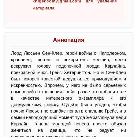
kniger.com@gmail.com
для удаления
материала
Аннотация
Лорд Люсьен Сен-Клер, герой войны с Наполеоном,
красавец, щеголь и покоритель женщин, легко
вскружил голову подопечной лорда Карлайна,
прекрасной мисс Грейс Хетерингтон. Но и Сен-Клер
был покорен красотой девушки, ее прямодушием и
искренностью. Впрочем, у него не было серьезных
намерений в отношении Грейс, разве что добавить ее
в качестве интересного экземпляра к его
донжуанскому списку. Судьбе было угодно, чтобы
ночью Люсьен по ошибке попал в спальню Грейс, и в
самый неподходящий момент туда же заглянула леди
Карлайн. Теперь молодой повеса просто обязан
жениться на девице, что не радует ни
новоиспеченного жениха, ни его невесту…