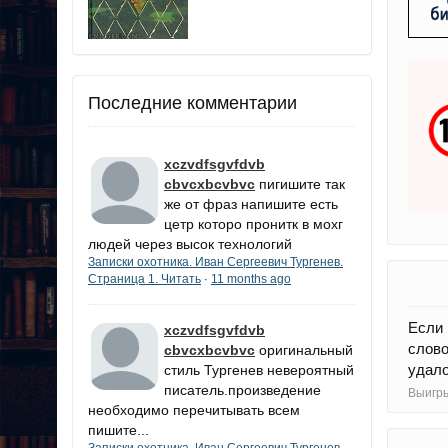
Последние комментарии
xczvdfsgvfdvb
cbvcxbcvbvc
пигишите так
же от фраз напишите есть
цетр которо пронитк в мохг
людей через высок технологий
Записки охотника. Иван Сергеевич Тургенев.
Страница 1. Читать
11 months ago
·
Если 
xczvdfsgvfdvb
слов
cbvcxbcvbvc
оригинальный
удало
стиль Тургенев невероятный
писатель.произведение
Выигры
необходимо перечитывать всем
пишите...
Записки охотника. Иван Сергеевич Тургенев.