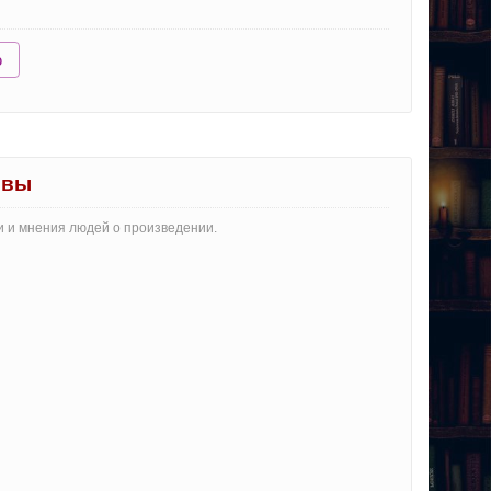
ю
ывы
и и мнения людей о произведении.