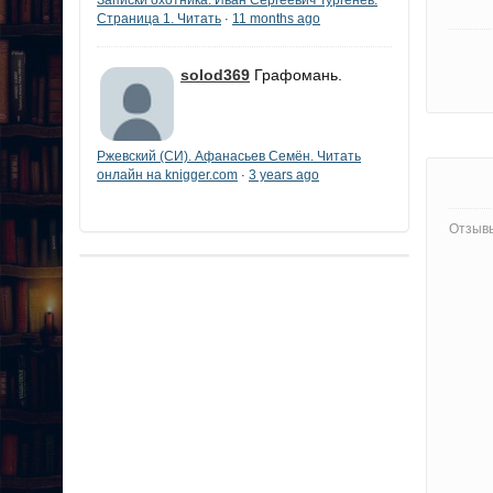
Страница 1. Читать
11 months ago
·
solod369
Графомань.
Ржевский (СИ). Афанасьев Семён. Читать
онлайн на knigger.com
3 years ago
·
Отзывы