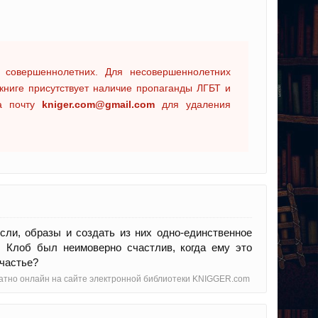
 совершеннолетних. Для несовершеннолетних
книге присутствует наличие пропаганды ЛГБТ и
на почту
kniger.com@gmail.com
для удаления
сли, образы и создать из них одно-единственное
. Клоб был неимоверно счастлив, когда ему это
счастье?
латно онлайн на сайте электронной библиотеки KNIGGER.com