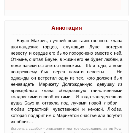
Аннотация
Бауэн Макрив, лучший воин таинственного клана
шотландских горцев, служащих Луне, потерял
невесту, и сердце его было похоронено вместе с ней.
Отныне, считал Бауэн, в жизни его не будет любви, а
ложе навеки останется одиноким. Шли годы, а воин
по-прежнему был верен памяти невесты. Но
однажды он встретил одну из тех, кого должен был
ненавидеть, Марикету Долгожданную, девушку из
враждебного клана, обладающую таинственными
колдовскими способностями. И тогда заледеневшая
душа Бауэна оттаяла под лучами новой любви –
любви страстной, чувственной и нежной. Любви,
которая подарит им с Марикетой счастье или погубит
их обоих…
Встреча с судьбой - oписание и краткое содержание, автор Коул