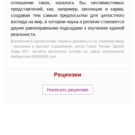
отношении таких, казалось бы, несовместимых
представлений, как, например, эволюция и карма,
создавая тем самым предпосылки для целостного
взгляда на мир, в котором наука и религия становятся
двумя равноправными подходами к изучению единой
реальности.
Вселенная в одном атоме: Наука и духовность на служении миру
- oписание и краткое содержание, автор Гьяцо Тензин "Далай
Лама XIV", читайте бесплатно онлайн на сайте электронной
библиотеки KNIGGER.com
Рецензии
Написать рецензию