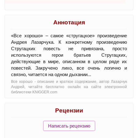
Аннотация
«Все хорошо» – самое «стругацкое» произведение
Андрея Лазарчука. К конкретному произведению
Стругацких повесть не привязана, просто
используются герои братьев Стругацких,
действующие в мире, описанном в целом ряде их
повестей. Закручено лихо, все очень логично и
связно, читается на одном дыхании...
Все хорошо - oписание и краткое содержание, автор Лазарчук
Андрей, читайте бесплатно онлайн на сайте электронной
библиотеки KNIGGER.com
Рецензии
Написать рецензию