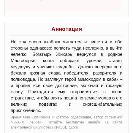
Аннотация
Не зря слово «кабак» читается и пишется в обе
стороны одинаково: попасть туда несложно, а выйти
нелегко. Богатырь Жихарь вернулся в родное
Многоборье, когда собирают урожай, ставят
медовуху и учиняют свадьбы. Далеко впереди него
бежала грозная слава победителя, разорителя и
полководца. Но заглянул герой мимоходом в кабак –
и пропил все свое достояние, включая и грозную
славу. Приходится ему отправляться в новое
странствие, чтобы опять пошла по земле молва о его
великих подвигах и сногсшибательных
приключениях.
Время Оно - oписание и краткое содержание, автор Успенский
Михаил Глебович, читайте бесплатно онлайн на сайте
электронной библиотеки KNIGGER.com