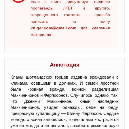
Если в книге присутствует наличие
пропаганды ЛГБТ и другого,
запрещенного контента - просьба
написать на почту
kniger.com@gmail.com
для удаления
материала
Аннотация
Кланы шотландских горцев издавна враждовали с
кланами, осевшими в долинах. И самой яростной
была кровная вражда, войной разделившая
Маккиннионов и Фергюсонов. Случилось, однако, так,
что Джейми Маккиннион, юный наследник
Маккиннионов, увидел однажды, себе на беду,
прекрасную купальщицу — Шийну Фергюсон. Сердце
молодого воина загорелось, точно пламя костра, и он
уже не мог, да и не пытался, позабыть рыжеволосую