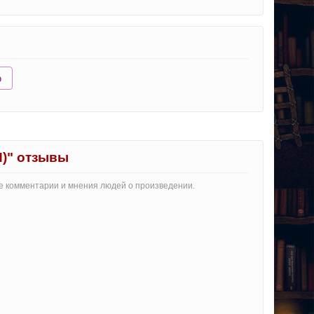
ю
П)" отзывы
те комментарии и мнения людей о произведении.