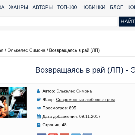
КА
ЖАНРЫ
АВТОРЫ
ТОП-100
НОВИНКИ
БЛОГ
КО
ая
/
Элькелес Симона
/
Возвращаясь в рай (ЛП)
Возвращаясь в рай (ЛП) - 
Автор:
Элькелес Симона
Жанр:
Современные любовные романы
,
Подр
Просмотров:
895
Дата добавления:
09.11.2017
Страниц:
48