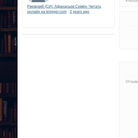
KNIGG
Ржевский (СИ). Афанасьев Семён. Читать
онлайн на knigger.com
3 years ago
·
Отзывы