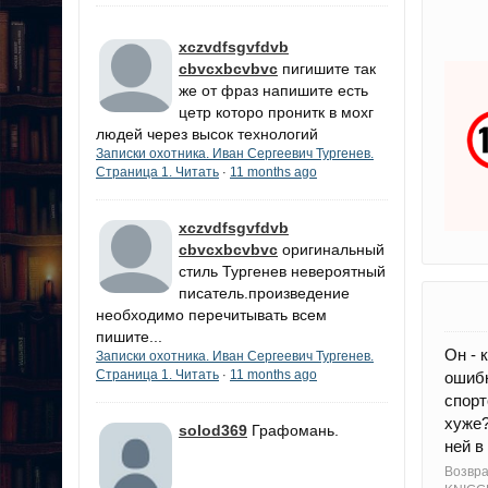
xczvdfsgvfdvb
cbvcxbcvbvc
пигишите так
же от фраз напишите есть
цетр которо пронитк в мохг
людей через высок технологий
Записки охотника. Иван Сергеевич Тургенев.
Страница 1. Читать
11 months ago
·
xczvdfsgvfdvb
cbvcxbcvbvc
оригинальный
стиль Тургенев невероятный
писатель.произведение
необходимо перечитывать всем
пишите...
Он - 
Записки охотника. Иван Сергеевич Тургенев.
Страница 1. Читать
11 months ago
·
ошиб
спорт
хуже?
solod369
Графомань.
ней в
Возвра