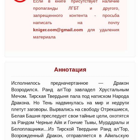
Если в книге присутствует наличие
пропаганды ЛГБТ и другого,
запрещенного контента - просьба
написать на почту
kniger.com@gmail.com
для удаления
материала
Аннотация
Исполнилось предначертанное — Дракон
Возродился. Ранд ал'Тор завладел Хрустальным
Мечом. Тирская Твердыня пала под натиском Народа
Дракона. Но Тень надвинулась на мир и недруги
плетут заговоры. Вырвались на свободу Отрекшиеся,
Белая Башня преследует свои тайные цели, охотятся
за Рандом Черные Айя и Гончие Тьмы, Мурддралы и
Белоплащники…Из Тирской Твердыни Ранд ал'Тор,
Возрожденный Дракон, отправляется в Айильскую