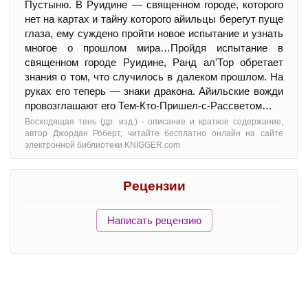
Пустыню. В Руидине — священном городе, которого
нет на картах и тайну которого айильцы берегут пуще
глаза, ему суждено пройти новое испытание и узнать
многое о прошлом мира…Пройдя испытание в
священном городе Руидине, Ранд ал'Тор обретает
знания о том, что случилось в далеком прошлом. На
руках его теперь — знаки дракона. Айильские вожди
провозглашают его Тем-Кто-Пришел-с-Рассветом…
Восходящая тень (др. изд.) - oписание и краткое содержание,
автор Джордан Роберт, читайте бесплатно онлайн на сайте
электронной библиотеки KNIGGER.com
Рецензии
Написать рецензию