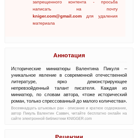
запрещенного контента - просьба
написать на почту
kniger.com@gmail.com
для удаления
материала
Аннотация
Исторические миниатюры Валентина Пикуля –
уникальное явление в современной отечественной
литературе, ярко демонстрирующее
непревзойденный талант писателя. Каждая из
миниатюр, по словам автора, «тоже исторический
роман, только спрессованный до малого количества».
Восемнадцать штыковых ран - oписание и краткое содержание,
автор Пикуль Валентин Саввич, читайте бесплатно онлайн на
сайте электронной библиотеки KNIGGER.com
Рецензии