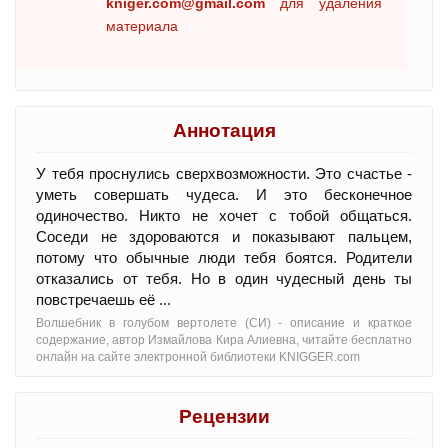
kniger.com@gmail.com
для удаления
материала
Аннотация
У тебя проснулись сверхвозможности. Это счастье -
уметь совершать чудеса. И это бесконечное
одиночество. Никто не хочет с тобой общаться.
Соседи не здороваются и показывают пальцем,
потому что обычные люди тебя боятся. Родители
отказались от тебя. Но в один чудесный день ты
повстречаешь её ...
Волшебник в голубом вертолете (СИ) - oписание и краткое
содержание, автор Измайлова Кира Алиевна, читайте бесплатно
онлайн на сайте электронной библиотеки KNIGGER.com
Рецензии