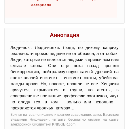
материала
Аннотация
Люди-псы. Люди-волки. Люди, по дикому капризу
реальности произошедшие не от обезьян, а от собак.
Люди, которые не являются людьми в привычном нам
смысле слова. Они еще века назад прошли
биокоррекцию, нейтрализующую самый древний на
свете волчий инстинкт – инстинкт охоты, убийства,
жажды крови. Но, похоже, прошли не все. Хищники
прячутся, скрываются в глуши, но агенты, в
совершенстве постигшие профессию охотников, идут
по следу тех, в ком – вольно или невольно –
проявляется «волчья натура»…
Волчья натура - oписание и краткое содержание, автор Васильев
Владимир Николаевич, читайте бесплатно онлайн на сайте
электронной библиотеки KNIGGER.com