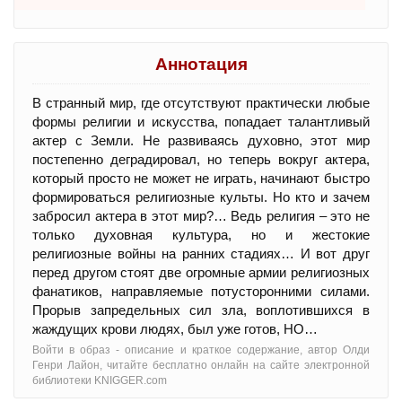
Аннотация
В странный мир, где отсутствуют практически любые
формы религии и искусства, попадает талантливый
актер с Земли. Не развиваясь духовно, этот мир
постепенно деградировал, но теперь вокруг актера,
который просто не может не играть, начинают быстро
формироваться религиозные культы. Но кто и зачем
забросил актера в этот мир?… Ведь религия – это не
только духовная культура, но и жестокие
религиозные войны на ранних стадиях… И вот друг
перед другом стоят две огромные армии религиозных
фанатиков, направляемые потусторонними силами.
Прорыв запредельных сил зла, воплотившихся в
жаждущих крови людях, был уже готов, НО…
Войти в образ - oписание и краткое содержание, автор Олди
Генри Лайон, читайте бесплатно онлайн на сайте электронной
библиотеки KNIGGER.com