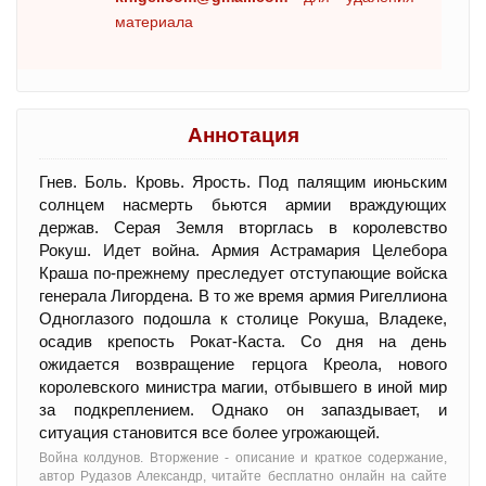
материала
Аннотация
Гнев. Боль. Кровь. Ярость. Под палящим июньским
солнцем насмерть бьются армии враждующих
держав. Серая Земля вторглась в королевство
Рокуш. Идет война. Армия Астрамария Целебора
Краша по-прежнему преследует отступающие войска
генерала Лигордена. В то же время армия Ригеллиона
Одноглазого подошла к столице Рокуша, Владеке,
осадив крепость Рокат-Каста. Со дня на день
ожидается возвращение герцога Креола, нового
королевского министра магии, отбывшего в иной мир
за подкреплением. Однако он запаздывает, и
ситуация становится все более угрожающей.
Война колдунов. Вторжение - oписание и краткое содержание,
автор Рудазов Александр, читайте бесплатно онлайн на сайте