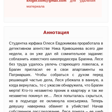
kniger.com@gmail.com
для удаления
материала
Аннотация
Студентка юрфака Олеся Евдокимова проработала в
детективном агентстве Ника Кривошеева всего две
недели, а он уже дал ей сомнительное задание:
соблазнить известного кинопродюсера Брагина. Лесе
без труда удалось увлечь стареющего ловеласа, и
Брагин пригласил ее в свои апартаменты на
Патриарших. Чтобы собраться с духом перед
решающей частью дела, Леся убежала в ванную, а
когда вернулась, то с ужасом обнаружила, что Брагин
мертв! Кто-то незаметно проник в квартиру и так же
незаметно покинул ее… Леся попыталась скрыться,
но в подъезде ее окликнула консьержка. Теперь
девушку наверняка обвинят в убийстве! Начав
собственное расследование, Леся поняла – ее шеф