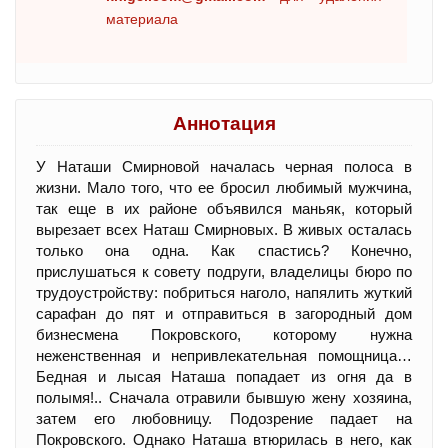
материала
Аннотация
У Наташи Смирновой началась черная полоса в
жизни. Мало того, что ее бросил любимый мужчина,
так еще в их районе объявился маньяк, который
вырезает всех Наташ Смирновых. В живых осталась
только она одна. Как спастись? Конечно,
прислушаться к совету подруги, владелицы бюро по
трудоустройству: побриться наголо, напялить жуткий
сарафан до пят и отправиться в загородный дом
бизнесмена Покровского, которому нужна
неженственная и непривлекательная помощница…
Бедная и лысая Наташа попадает из огня да в
полымя!.. Сначала отравили бывшую жену хозяина,
затем его любовницу. Подозрение падает на
Покровского. Однако Наташа втюрилась в него, как