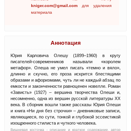
kniger.com@gmail.com
для удаления
материала
Аннотация
Юрия Карловича Олешу (1899–1960) в кругу
писателей-современников называли «королем
метафор». Олеша не умел писать «темно и вяло»,
длинно и скучно, его проза искрится блестящими
образами и афоризмами, чуть ли не каждый абзац по
емкости и законченности равноценен новелле. Роман
«Зависть» (1927) – вершина творчества Олеши и,
несомненно, одна из вершин русской литературы XX
века. В сборник вошли также рассказы Юрия Олеши
и книга «Ни дня без строчки» – дневниковые записи,
являющиеся, по сути, тонкой и глубокой эссеистикой
изощренного стилиста и чуткого человека.
Вишневая косточка - oписание и краткое содержание, автор