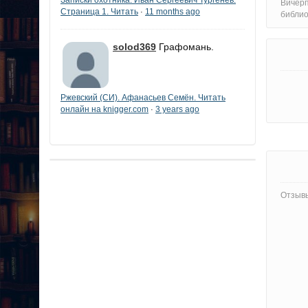
Вичерп
Страница 1. Читать
11 months ago
·
библи
solod369
Графомань.
Ржевский (СИ). Афанасьев Семён. Читать
онлайн на knigger.com
3 years ago
·
Отзывы