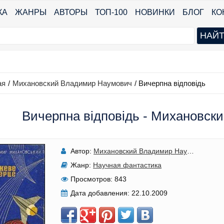
КА
ЖАНРЫ
АВТОРЫ
ТОП-100
НОВИНКИ
БЛОГ
КО
ая
/
Михановский Владимир Наумович
/
Вичерпна відповідь
Вичерпна відповідь - Михановс
Автор:
Михановский Владимир Наумович
Жанр:
Научная фантастика
Просмотров:
843
Дата добавления:
22.10.2009