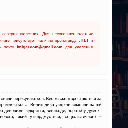
 совершеннолетних. Для несовершеннолетних
книге присутствует наличие пропаганды ЛГБТ и
на почту
kniger.com@gmail.com
для удаления
овини пересуваються. Високі скелі зростаються за
ипрямляється… Великі дива уздріли земляни на цій
о дивовижні відкриття, винаходи, боротьбу думок і
нового, який утверджується, соціалістичного –