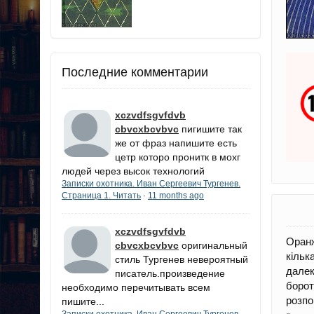
Последние комментарии
xczvdfsgvfdvb
cbvcxbcvbvc
пигишите так
же от фраз напишите есть
цетр которо пронитк в мохг
людей через высок технологий
Записки охотника. Иван Сергеевич Тургенев.
Страница 1. Читать
11 months ago
·
xczvdfsgvfdvb
Оранж
cbvcxbcvbvc
оригинальный
кільк
стиль Тургенев невероятный
далек
писатель.произведение
борот
необходимо перечитывать всем
розпо
пишите...
Записки охотника. Иван Сергеевич Тургенев.