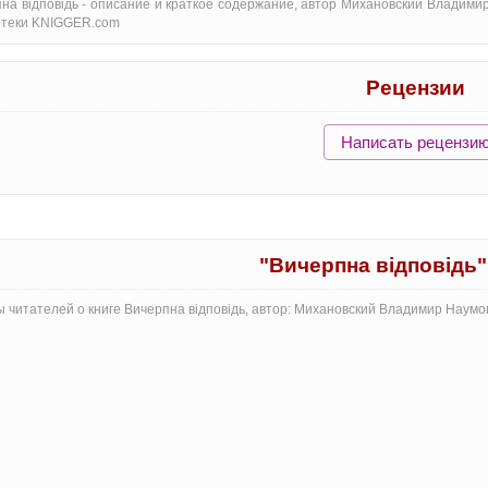
на відповідь - oписание и краткое содержание, автор Михановский Владими
отеки KNIGGER.com
Рецензии
Написать рецензи
"Вичерпна відповідь
 читателей о книге Вичерпна відповідь, автор: Михановский Владимир Наумо