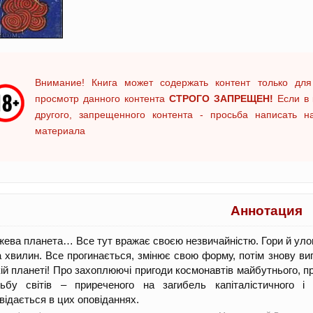
Внимание! Книга может содержать контент только для
просмотр данного контента
СТРОГО ЗАПРЕЩЕН!
Если в 
другого, запрещенного контента - просьба написать 
материала
Аннотация
ева планета… Все тут вражає своєю незвичайністю. Гори й улог
а хвилин. Все прогинається, змінює свою форму, потім знову в
ій планеті! Про захоплюючі пригоди космонавтів майбутнього, пр
ьбу світів – приреченого на загибель капіталістичного і 
відається в цих оповіданнях.