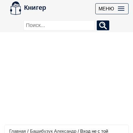
Книгер
МЕНЮ
Главная
/
Башибузук Александр
/
Вход не с той