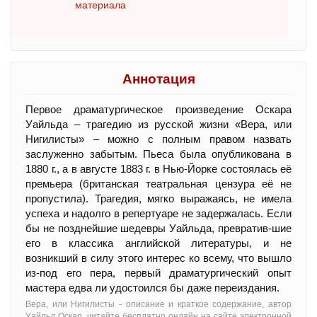
материала
Аннотация
Первое драматургическое произведение Оскара
Уайльда – трагедию из русской жизни «Вера, или
Нигилисты» – можно с полным правом назвать
заслуженно забытым. Пьеса была опубликована в
1880 г., а в августе 1883 г. в Нью-Йорке состоялась её
премьера (британская театральная цензура её не
пропустила). Трагедия, мягко выражаясь, не имела
успеха и надолго в репертуаре не задержалась. Если
бы не позднейшие шедевры Уайльда, превратив-шие
его в классика английской литературы, и не
возникший в силу этого интерес ко всему, что вышло
из-под его пера, первый драматургический опыт
мастера едва ли удостоился бы даже переиздания.
Вера, или Нигилисты - oписание и краткое содержание, автор
Уайльд Оскар, читайте бесплатно онлайн на сайте электронной