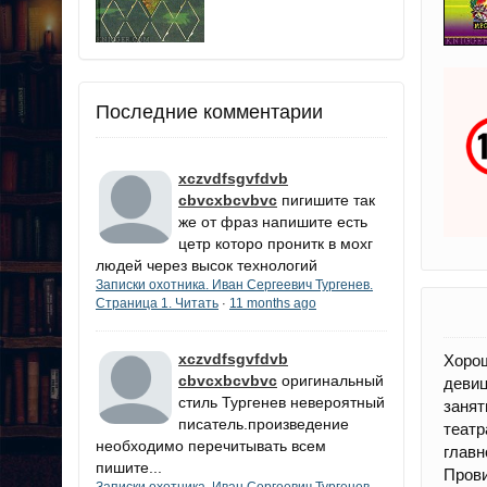
Последние комментарии
xczvdfsgvfdvb
cbvcxbcvbvc
пигишите так
же от фраз напишите есть
цетр которо пронитк в мохг
людей через высок технологий
Записки охотника. Иван Сергеевич Тургенев.
Страница 1. Читать
11 months ago
·
xczvdfsgvfdvb
Хорош
cbvcxbcvbvc
оригинальный
девиц
стиль Тургенев невероятный
занят
писатель.произведение
театр
необходимо перечитывать всем
главн
пишите...
Прови
Записки охотника. Иван Сергеевич Тургенев.