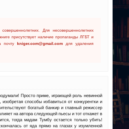
 совершеннолетних. Для несовершеннолетних
книге присутствует наличие пропаганды ЛГБТ и
на почту
kniger.com@gmail.com
для удаления
подумали! Просто приме, играющей роль невинной
, изобретая способы избавиться от конкурентки и
овительствуют богатый банкир и главный режиссер
влияет на автора следующей пьесы и тот откажет в
ится, тогда мадам Тумбу остается только убить!
кончалась от яда прямо на глазах у изумленной