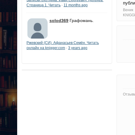
публи
Страница 1. Читать
11 months ago
·
Веник
KNIGG
solod369
Графомань.
Ржевский (СИ). Афанасьев Семён. Читать
онлайн на knigger.com
3 years ago
·
Отзывы