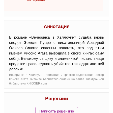
материала
Аннотация
В романе «Вечеринка в Хэллоуин» судьба вновь
сведет Эркюля Пуаро с писательницей Ариадной
Оливер (многие склонны полагать, что под этим
именем миссис Агата выводила в своих книгах саму
себя). Великому сыщику и знаменитой писательнице
предстоит расследовать убийство тринадцатилетней
девочки.
Вечеринка в Хэллоуин - oписание и краткое содержание, автор
Кристи Агата, читайте бесплатно онлайн на сайте электронной
библиотеки KNIGGER.com
Рецензии
Написать рецензию