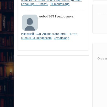
Страница 1. Читать
11 months ago
·
solod369
Графомань.
Ржевский (СИ). Афанасьев Семён. Читать
онлайн на knigger.com
3 years ago
·
Отзывы