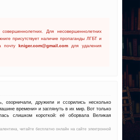
 совершеннолетних. Для несовершеннолетних
книге присутствует наличие пропаганды ЛГБТ и
на почту
kniger.com@gmail.com
для удаления
ь, озорничали, дружили и ссорились несколько
ашине времени» и заглянуть в их мир. Вот только
лась слишком короткой: её оборвала Великая
Валентина, читайте бесплатно онлайн на сайте электронной