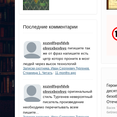
Последние комментарии
xczvdfsgvfdvb
cbvcxbcvbvc
пигишите так
же от фраз напишите есть
цетр которо пронитк в мохг
людей через высок технологий
Записки охотника. Иван Сергеевич Тургенев.
Страница 1. Читать
11 months ago
·
Геро
xczvdfsgvfdvb
десят
cbvcxbcvbvc
оригинальный
безо
стиль Тургенев невероятный
Отече
писатель.произведение
необходимо перечитывать всем
Васек 
пишите...
библи
Записки охотника. Иван Сергеевич Тургенев.