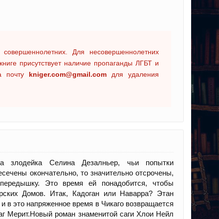
 совершеннолетних. Для несовершеннолетних
книге присутствует наличие пропаганды ЛГБТ и
на почту
kniger.com@gmail.com
для удаления
 а злодейка Селина Дезалньер, чьи попытки
сечены окончательно, то значительно отсрочены,
передышку. Это время ей понадобится, чтобы
ских Домов. Итак, Кадоган или Наварра? Этан
 и в это напряженное время в Чикаго возвращается
г Мерит.Новый роман знаменитой саги Хлои Нейл