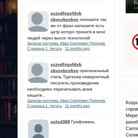
xczvdfsgvfdvb
cbvcxbcvbvc
пигишите так
же от фраз напишите есть
цетр которо пронитк в мохг
людей через высок технологий
Записки охотника. Иван Сергеевич Тургенев.
Страница 1. Читать
11 months ago
·
xczvdfsgvfdvb
cbvcxbcvbvc
оригинальный
стиль Тургенев невероятный
писатель.произведение
необходимо перечитывать всем
пишите...
Записки охотника. Иван Сергеевич Тургенев.
Когд
Страница 1. Читать
11 months ago
·
спров
Мери
разо
solod369
Графомань.
Салли
Селин