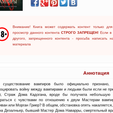
Внимание! Книга может содержать контент только для
просмотр данного контента
СТРОГО ЗАПРЕЩЕН!
Если в 
другого, запрещенного контента - просьба написать 
материала
Аннотация
а существование вампиров было официально признано,
оцировать войну между вампирами и людьми были если не пре
т, Страж Дома Кадогана, вроде бы получила небольшую 
браться с чувствами по отношению к двум Мастерам вампир
ван или Морган Гриер? В общем, обстановка опять накаляется,
а Дезалньер, бывший Мастер Дома Наварры, смертельный вра