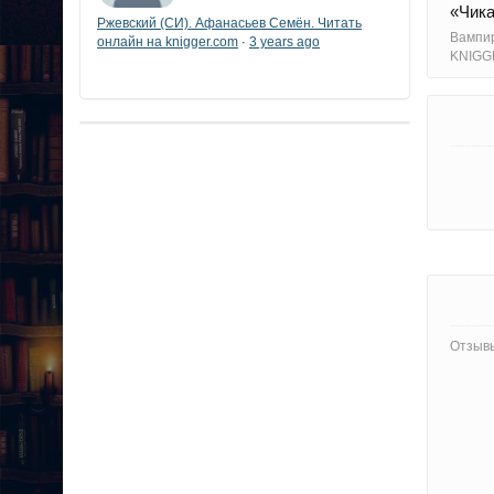
«Чика
Ржевский (СИ). Афанасьев Семён. Читать
Вампир
онлайн на knigger.com
3 years ago
·
KNIGG
Отзывы