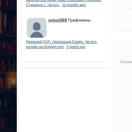
Страница 1. Читать
11 months ago
·
solod369
Графомань.
Ржевский (СИ). Афанасьев Семён. Читать
онлайн на knigger.com
3 years ago
·
Отзывы