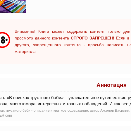
Внимание! Книга может содержать контент только для
просмотр данного контента
СТРОГО ЗАПРЕЩЕН!
Если в 
другого, запрещенного контента - просьба написать 
материала
Аннотация
ть «В поисках грустного бэби» – увлекательное путешествие ру
ова, много юмора, интересных и точных наблюдений. И как всегд
ках грустного бэби - oписание и краткое содержание, автор Аксенов Василий
ER.com