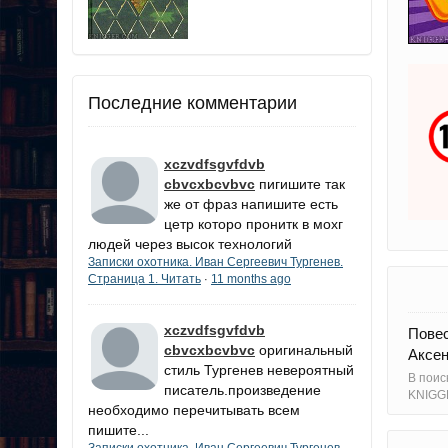
Последние комментарии
xczvdfsgvfdvb
cbvcxbcvbvc
пигишите так
же от фраз напишите есть
цетр которо пронитк в мохг
людей через высок технологий
Записки охотника. Иван Сергеевич Тургенев.
Страница 1. Читать
11 months ago
·
xczvdfsgvfdvb
Повес
cbvcxbcvbvc
оригинальный
Аксен
стиль Тургенев невероятный
В поис
писатель.произведение
KNIGG
необходимо перечитывать всем
пишите...
Записки охотника. Иван Сергеевич Тургенев.