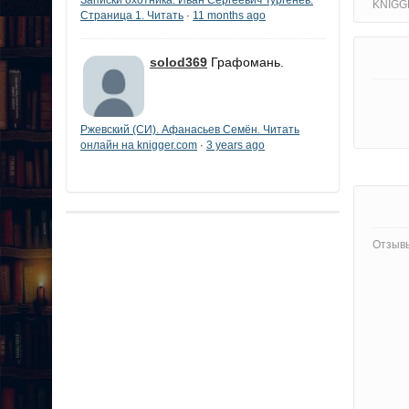
KNIGG
Страница 1. Читать
11 months ago
·
solod369
Графомань.
Ржевский (СИ). Афанасьев Семён. Читать
онлайн на knigger.com
3 years ago
·
Отзывы