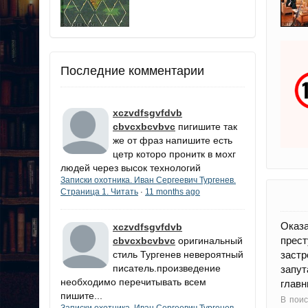
Последние комментарии
xczvdfsgvfdvb
cbvcxbcvbvc
пигишите так
же от фраз напишите есть
цетр которо пронитк в мохг
людей через высок технологий
Записки охотника. Иван Сергеевич Тургенев.
Страница 1. Читать
11 months ago
·
Оказ
xczvdfsgvfdvb
прест
cbvcxbcvbvc
оригинальный
заст
стиль Тургенев невероятный
писатель.произведение
запут
необходимо перечитывать всем
главн
пишите...
В поис
Записки охотника. Иван Сергеевич Тургенев.