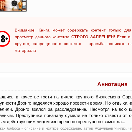
Внимание! Книга может содержать контент только для
просмотр данного контента
СТРОГО ЗАПРЕЩЕН!
Если в 
другого, запрещенного контента - просьба написать 
материала
Аннотация
авшись в качестве гостя на вилле крупного бизнесмена Сар
упности Дронго надеялся хорошо провести время. Но отдыха не
релили. Дронго взялся за расследование. Несмотря на всю 
анным. Преступники поначалу сумели не только отвести от с
ым действующим лицом изощренного преступного замысла...
ках бафоса - oписание и краткое содержание, автор Абдуллаев Чингиз, ч