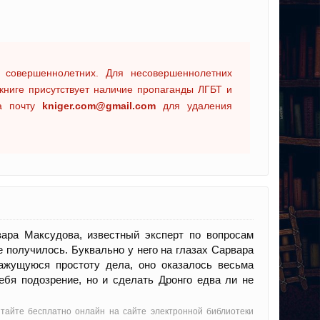
 совершеннолетних. Для несовершеннолетних
книге присутствует наличие пропаганды ЛГБТ и
на почту
kniger.com@gmail.com
для удаления
вара Максудова, известный эксперт по вопросам
 получилось. Буквально у него на глазах Сарвара
кажущуюся простоту дела, оно оказалось весьма
ебя подозрение, но и сделать Дронго едва ли не
итайте бесплатно онлайн на сайте электронной библиотеки