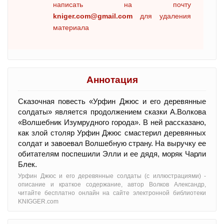
написать на почту
kniger.com@gmail.com
для удаления
материала
Аннотация
Сказочная повесть «Урфин Джюс и его деревянные
солдаты» является продолжением сказки А.Волкова
«Волшебник Изумрудного города». В ней рассказано,
как злой столяр Урфин Джюс смастерил деревянных
солдат и завоевал Волшебную страну. На выручку ее
обитателям поспешили Элли и ее дядя, моряк Чарли
Блек.
Урфин Джюс и его деревянные солдаты (с иллюстрациями) -
oписание и краткое содержание, автор Волков Александр,
читайте бесплатно онлайн на сайте электронной библиотеки
KNIGGER.com