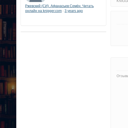
KNIGG
Ржевский (СИ). Афанасьев Семён. Читать
онлайн на knigger.com
3 years ago
·
Отзывы