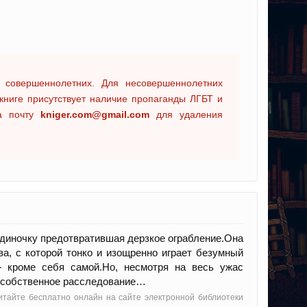
 совершеннолетних. Для несовершеннолетних
книге присутствует наличие пропаганды ЛГБТ и
на почту
kniger.com@gmail.com
для удаления
диночку предотвратившая дерзкое ограбление.Она
, с которой тонко и изощренно играет безумный
 кроме себя самой.Но, несмотря на весь ужас
т собственное расследование…
читайте бесплатно онлайн на сайте электронной библиотеки