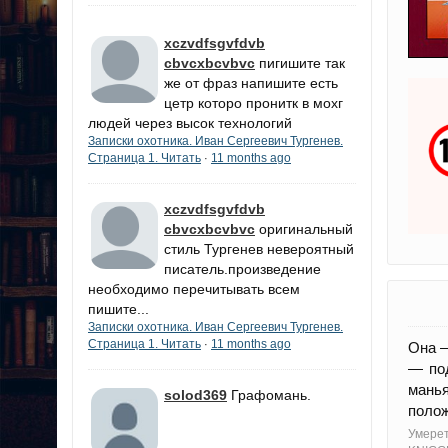
xczvdfsgvfdvb
cbvcxbcvbvc
пигишите так
же от фраз напишите есть
цетр которо пронитк в мохг
людей через высок технологий
Записки охотника. Иван Сергеевич Тургенев.
Страница 1. Читать
11 months ago
·
xczvdfsgvfdvb
cbvcxbcvbvc
оригинальный
стиль Тургенев невероятный
писатель.произведение
необходимо перечитывать всем
пишите...
Записки охотника. Иван Сергеевич Тургенев.
Страница 1. Читать
11 months ago
·
Она —
— под
мань
solod369
Графомань.
полож
Умерет