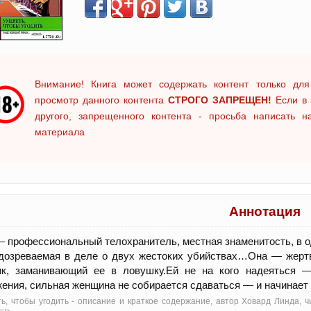
Внимание! Книга может содержать контент только для
просмотр данного контента
СТРОГО ЗАПРЕЩЕН!
Если в 
другого, запрещенного контента - просьба написать 
материала
Аннотация
 профессиональный телохранитель, местная знаменитость, в о
озреваемая в деле о двух жестоких убийствах…Она — жертва
як, заманивающий ее в ловушку.Ей не на кого надеяться —
ения, сильная женщина не собирается сдаваться — и начинае
ь, чтобы угодить - oписание и краткое содержание, автор Ховард Линда, 