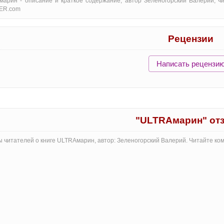
арин - oписание и краткое содержание, автор Зеленогорский Валерий, ч
ER.com
Рецензии
Написать рецензи
"ULTRAмарин" от
 читателей о книге ULTRAмарин, автор: Зеленогорский Валерий. Читайте ко