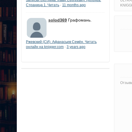
ULTRAм
Страница 1. Читать
11 months ago
KNIGG
·
solod369
Графомань.
Ржевский (СИ). Афанасьев Семён. Читать
онлайн на knigger.com
3 years ago
·
Отзывы