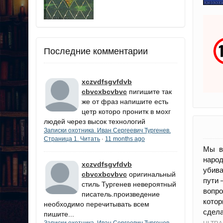
Последние комментарии
xczvdfsgvfdvb
cbvcxbcvbvc
пигишите так
же от фраз напишите есть
цетр которо пронитк в мохг
людей через высок технологий
Записки охотника. Иван Сергеевич Тургенев.
Страница 1. Читать
11 months ago
·
Мы в
народ
xczvdfsgvfdvb
убива
cbvcxbcvbvc
оригинальный
пути 
стиль Тургенев невероятный
вопро
писатель.произведение
котор
необходимо перечитывать всем
сдела
пишите...
Записки охотника. Иван Сергеевич Тургенев.