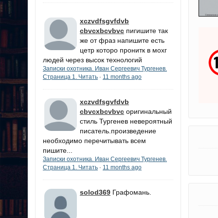
xczvdfsgvfdvb
cbvcxbcvbvc
пигишите так
же от фраз напишите есть
цетр которо пронитк в мохг
людей через высок технологий
Записки охотника. Иван Сергеевич Тургенев.
Страница 1. Читать
11 months ago
·
xczvdfsgvfdvb
cbvcxbcvbvc
оригинальный
стиль Тургенев невероятный
писатель.произведение
необходимо перечитывать всем
пишите...
Записки охотника. Иван Сергеевич Тургенев.
Страница 1. Читать
11 months ago
·
solod369
Графомань.