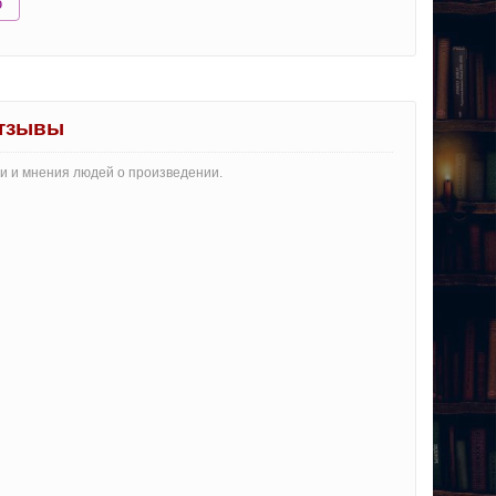
ю
отзывы
ии и мнения людей о произведении.