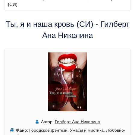
(СИ)
Ты, я и наша кровь (СИ) - Гилберт
Ана Николина
Автор:
Гилберт Ана Николина
Жанр:
Городское фэнтези
,
Ужасы и мистика
,
Любовно-