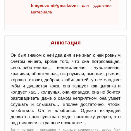
kniger.com@gmail.com
для удаления
материала
Аннотация
Он был знаком с ней два дня и не знал о ней ровным
счетом ничего, кроме того, что она потрясающая,
сногсшибательная, великолепная, чувственная,
красивая, обаятельная, остроумная, высокая, рыжая,
хорошо готовит, добрая, любит детей, у нее сладкие
губы и душистая кожа, она танцует как цыганка и
колдует как… колдунья, она ирландка, она не боится
разговаривать даже о самом неприятном, она умеет
слушать и слышать… Вполне достаточно, чтобы
влюбиться. Он и влюбился. Однако вынужден
держать свои чувства в узде, поскольку уверен, что
над ним висит страшное проклятие…
Ты – лучший - oписание и краткое содержание, автор Мэй