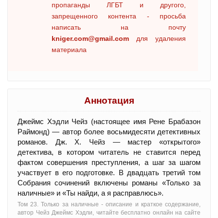
пропаганды ЛГБТ и другого,
запрещенного контента - просьба
написать на почту
kniger.com@gmail.com
для удаления
материала
Аннотация
Джеймс Хэдли Чейз (настоящее имя Рене Брабазон
Раймонд) — автор более восьмидесяти детективных
романов. Дж. X. Чейз — мастер «открытого»
детектива, в котором читатель не ставится перед
фактом совершения преступления, а шаг за шагом
участвует в его подготовке. В двадцать третий том
Собрания сочинений включены романы «Только за
наличные» и «Ты найди, а я расправлюсь».
Том 23. Только за наличные - oписание и краткое содержание,
автор Чейз Джеймс Хэдли, читайте бесплатно онлайн на сайте