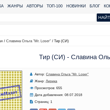
КА
ЖАНРЫ
АВТОРЫ
ТОП-100
НОВИНКИ
БЛОГ
КО
ая
/
Славина Ольга "Mr. Loser"
/
Тир (СИ)
Тир (СИ) - Славина Ольг
Автор:
Славина Ольга "Mr. Loser"
Жанр:
Лирика
Просмотров:
655
Дата добавления:
08.07.2018
Страниц:
1