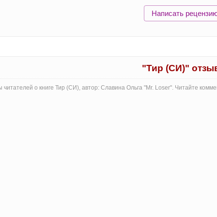
Написать рецензи
"Тир (СИ)" отз
 читателей о книге Тир (СИ), автор: Славина Ольга "Mr. Loser". Читайте ком