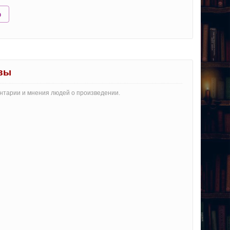
ю
ывы
ментарии и мнения людей о произведении.