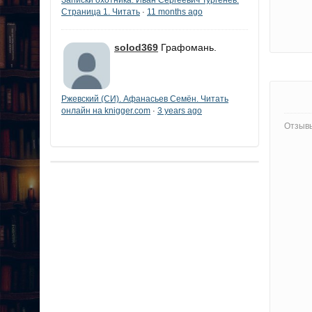
Страница 1. Читать
11 months ago
·
solod369
Графомань.
Ржевский (СИ). Афанасьев Семён. Читать
онлайн на knigger.com
3 years ago
·
Отзывы