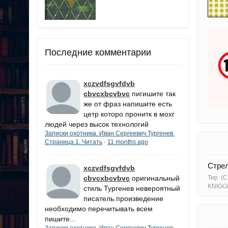
Последние комментарии
xczvdfsgvfdvb
cbvcxbcvbvc
пигишите так
же от фраз напишите есть
цетр которо пронитк в мохг
людей через высок технологий
Записки охотника. Иван Сергеевич Тургенев.
Страница 1. Читать
11 months ago
·
Стрел
xczvdfsgvfdvb
cbvcxbcvbvc
оригинальный
Тир (С
KNIGG
стиль Тургенев невероятный
писатель.произведение
необходимо перечитывать всем
пишите...
Записки охотника. Иван Сергеевич Тургенев.