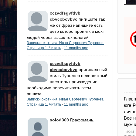
xczvdfsgvfdvb
cbvcxbcvbvc
пигишите так
же от фраз напишите есть
цетр которо пронитк в мохг
людей через высок технологий
Записки охотника. Иван Сергеевич Тургенев.
Страница 1. Читать
11 months ago
·
xczvdfsgvfdvb
cbvcxbcvbvc
оригинальный
стиль Тургенев невероятный
писатель.произведение
необходимо перечитывать всем
пишите...
Главн
Записки охотника. Иван Сергеевич Тургенев.
Страница 1. Читать
11 months ago
·
юге Р
лично
Все н
solod369
Графомань.
мужчи
Тихий