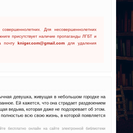
 совершеннолетних. Для несовершеннолетних
книге присутствует наличие пропаганды ЛГБТ и
на почту
kniger.com@gmail.com
для удаления
бычная девушка, живущая в небольшом городке на
ранное. Ей кажется, что она страдает раздвоением
ящая ведьма, которая даже не подозревает об этом.
т полностью всю свою жизнь, в которой появляется
йте бесплатно онлайн на сайте электронной библиотеки