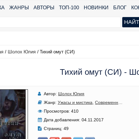
КА
ЖАНРЫ
АВТОРЫ
ТОП-100
НОВИНКИ
БЛОГ
КО
ая
/
Шолох Юлия
/
Тихий омут (СИ)
Тихий омут (СИ) - 
Автор:
Шолох Юлия
Жанр:
Ужасы и мистика
,
Современные любовные романы
Просмотров:
410
Дата добавления:
04.11.2017
Страниц:
49