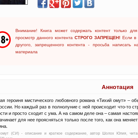
Внимание! Книга может содержать контент только для
просмотр данного контента
СТРОГО ЗАПРЕЩЕН!
Если в 
другого, запрещенного контента - просьба написать 
материала
Аннотация
ая героиня мистического любовного романа «Тихий омут» – о
оссии. Но каждый раз в полнолуние с ней происходит что-то ст
сти и просто сходит с ума. А на самом деле она – самая насто
ачинает для нее проясняться только после того, как она меняе
на.
 омут (СИ) - oписание и краткое содержание, автор Шолох Юлия, чита