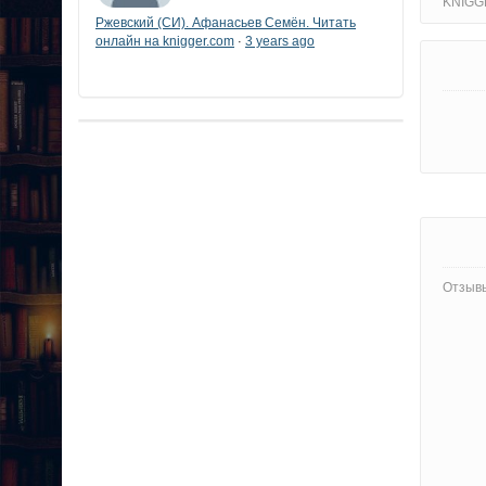
KNIGG
Ржевский (СИ). Афанасьев Семён. Читать
онлайн на knigger.com
3 years ago
·
Отзывы