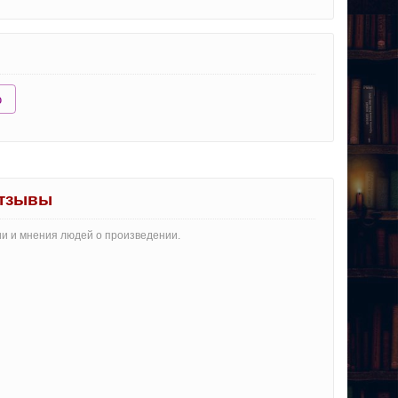
ю
отзывы
ии и мнения людей о произведении.