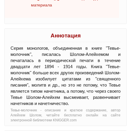
материала
Аннотация
Серия монологов, объединенная в книге "Тевье-
молочник", писалась Шолом-Алейхемом и
печаталась в периодической печати в течение
двадцати лет 1894 - 1914 годы. Книга "Тевье-
молочник" больше всех других произведений Шолом-
Алейхема изобилует цитатами из "священного
писания", молитв и др., но это не потому, что Тевье
является типом начетника, а потому, что через своего
Тевье Шолом-Алейхем высмеивает, развенчивает
начетников и начетничество.
Тевье-молочник - oписание и краткое содержание, автор
Алейхем Шолом, читайте бесплатно онлайн на сайте
электронной библиотеки KNIGGER.com