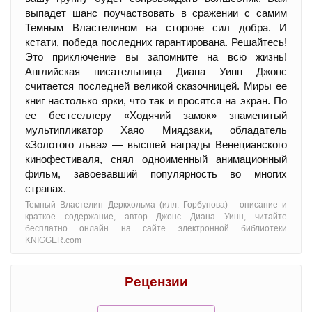
выпадет шанс поучаствовать в сражении с самим
Темным Властелином на стороне сил добра. И
кстати, победа последних гарантирована. Решайтесь!
Это приключение вы запомните на всю жизнь!
Английская писательница Диана Уинн Джонс
считается последней великой сказочницей. Миры ее
книг настолько ярки, что так и просятся на экран. По
ее бестселлеру «Ходячий замок» знаменитый
мультипликатор Хаяо Миядзаки, обладатель
«Золотого льва» — высшей награды Венецианского
кинофестиваля, снял одноименный анимационный
фильм, завоевавший популярность во многих
странах.
Темный Властелин Деркхольма (илл. Горбунова) - oписание и
краткое содержание, автор Джонс Диана Уинн, читайте
бесплатно онлайн на сайте электронной библиотеки
KNIGGER.com
Рецензии