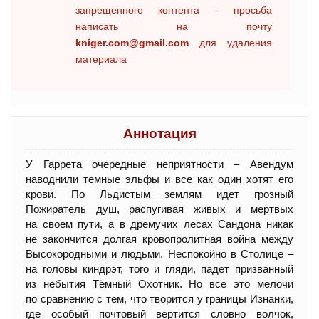
запрещенного контента - просьба
написать на почту
kniger.com@gmail.com
для удаления
материала
Аннотация
У Гаррета очередные неприятности – Авендум
наводнили темные эльфы и все как один хотят его
крови. По Льдистым землям идет грозный
Пожиратель душ, распугивая живых и мертвых
на своем пути, а в дремучих лесах Сандона никак
не закончится долгая кровопролитная война между
Высокородными и людьми. Неспокойно в Столице –
на головы киндрэт, того и гляди, падет призванный
из небытия Тёмный Охотник. Но все это мелочи
по сравнению с тем, что творится у границы Изнанки,
где особый почтовый вертится словно волчок,