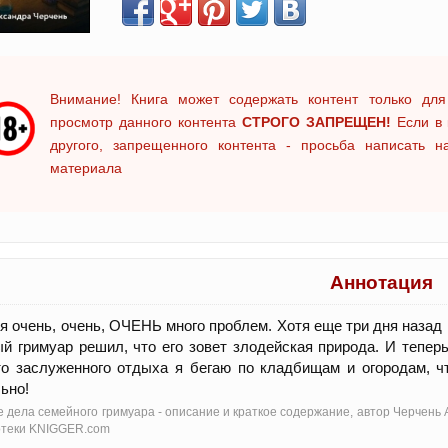
Внимание! Книга может содержать контент только для
просмотр данного контента
СТРОГО ЗАПРЕЩЕН!
Если в 
другого, запрещенного контента - просьба написать 
материала
Аннотация
я очень, очень, ОЧЕНЬ много проблем. Хотя еще три дня назад к
й гримуар решил, что его зовет злодейская природа. И тепер
о заслуженного отдыха я бегаю по кладбищам и огородам, ч
ьно!
 дела семейного гримуара - oписание и краткое содержание, автор Черчень 
отеки KNIGGER.com