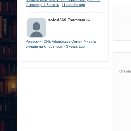
Страница 1. Читать
11 months ago
·
solod369
Графомань.
Ржевский (СИ). Афанасьев Семён. Читать
онлайн на knigger.com
3 years ago
·
Отзывы