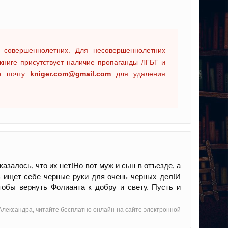
 совершеннолетних. Для несовершеннолетних
книге присутствует наличие пропаганды ЛГБТ и
на почту
kniger.com@gmail.com
для удаления
азалось, что их нет!Но вот муж и сын в отъезде, а
ь ищет себе черные руки для очень черных дел!И
тобы вернуть Фолианта к добру и свету. Пусть и
Александра, читайте бесплатно онлайн на сайте электронной