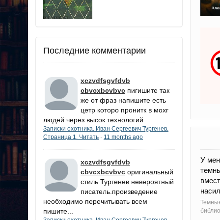
Последние комментарии
xczvdfsgvfdvb
cbvcxbcvbvc
пигишите так
же от фраз напишите есть
цетр которо пронитк в мохг
людей через высок технологий
Записки охотника. Иван Сергеевич Тургенев.
Страница 1. Читать
11 months ago
·
У мен
xczvdfsgvfdvb
темны
cbvcxbcvbvc
оригинальный
вмест
стиль Тургенев невероятный
насил
писатель.произведение
необходимо перечитывать всем
Темные
пишите...
библи
Записки охотника. Иван Сергеевич Тургенев.