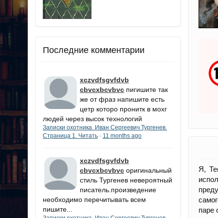
Последние комментарии
xczvdfsgvfdvb
cbvcxbcvbvc
пигишите так
же от фраз напишите есть
цетр которо пронитк в мохг
людей через высок технологий
Записки охотника. Иван Сергеевич Тургенев.
Страница 1. Читать
11 months ago
·
xczvdfsgvfdvb
Я, Те
cbvcxbcvbvc
оригинальный
испол
стиль Тургенев невероятный
преду
писатель.произведение
необходимо перечитывать всем
самог
пишите...
паре 
Записки охотника. Иван Сергеевич Тургенев.