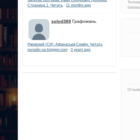
Телох
Страница 1. Читать
11 months ago
·
библи
solod369
Графомань.
Ржевский (СИ). Афанасьев Семён. Читать
онлайн на knigger.com
3 years ago
·
Отзывы