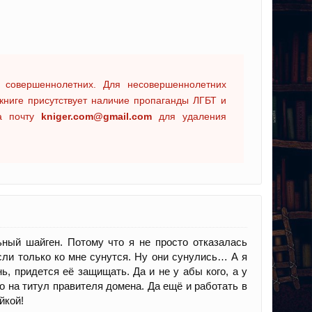
 совершеннолетних. Для несовершеннолетних
книге присутствует наличие пропаганды ЛГБТ и
на почту
kniger.com@gmail.com
для удаления
ный шайген. Потому что я не просто отказалась
сли только ко мне сунутся. Ну они сунулись… А я
ь, придется её защищать. Да и не у абы кого, а у
о на титул правителя домена. Да ещё и работать в
йкой!