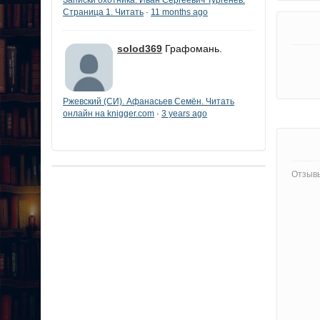
Страница 1. Читать
11 months ago
·
solod369
Графомань.
Ржевский (СИ). Афанасьев Семён. Читать
онлайн на knigger.com
3 years ago
·
Отзывы