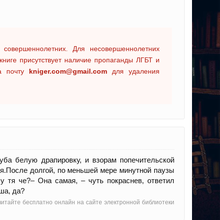
 совершеннолетних. Для несовершеннолетних
книге присутствует наличие пропаганды ЛГБТ и
на почту
kniger.com@gmail.com
для удаления
уба белую драпировку, и взорам попечительской
ля.После долгой, по меньшей мере минутной паузы
у тя че?– Она самая, – чуть покраснев, ответил
ша, да?
 читайте бесплатно онлайн на сайте электронной библиотеки