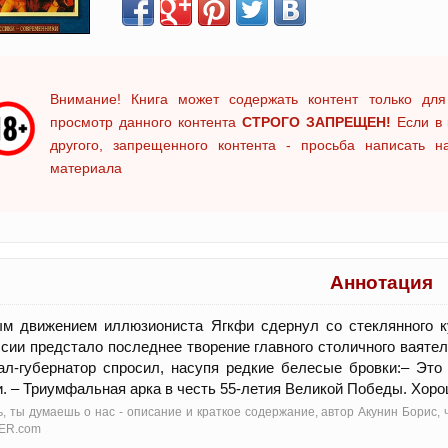
Внимание! Книга может содержать контент только для
просмотр данного контента
СТРОГО ЗАПРЕЩЕН!
Если в 
другого, запрещенного контента - просьба написать 
материала
Аннотация
ым движением иллюзиониста Ягкфи сдернул со стеклянного к
сии предстало последнее творение главного столичного ваяте
ал-губернатор спросил, насупя редкие белесые бровки:– Это 
. – Триумфальная арка в честь 55-летия Великой Победы. Хоро
, ты думаешь о нас - oписание и краткое содержание, автор Акунин Борис,
ER.com