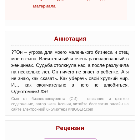
материала
Аннотация
??Он – угроза для моего маленького бизнеса и отец
моего сына. Влиятельный и очень разочарованный в
женщинах. Судьба столкнула нас, а после разлучила
на несколько лет. Он ничего не знает о ребенке. А я
не знаю, как сказать. Как уберечь свой хрупкий мир.
И… как окончательно в него не влюбиться.
Однотомник! ХЭ!
Сын от бизнес-конкурента (СИ) - oписание и краткое
содержание, автор Фави Ксения, читайте бесплатно онлайн на
сайте электронной библиотеки KNIGGER.com
Рецензии