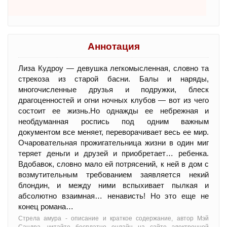
Аннотация
Лиза Кудроу — девушка легкомысленная, словно та
стрекоза из старой басни. Балы и наряды,
многочисленные друзья и подружки, блеск
драгоценностей и огни ночных клубов — вот из чего
состоит ее жизнь.Но однажды ее небрежная и
необдуманная роспись под одним важным
документом все меняет, переворачивает весь ее мир.
Очаровательная прожигательница жизни в один миг
теряет деньги и друзей и приобретает… ребенка.
Вдобавок, словно мало ей потрясений, к ней в дом с
возмутительным требованием заявляется некий
блондин, и между ними вспыхивает пылкая и
абсолютно взаимная… ненависть! Но это еще не
конец романа…
Стрела амура - oписание и краткое содержание, автор Мэй
Сандра, читайте бесплатно онлайн на сайте электронной