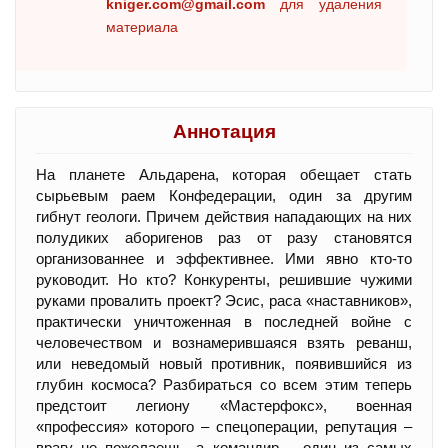
kniger.com@gmail.com
для удаления
материала
Аннотация
На планете Альдарена, которая обещает стать
сырьевым раем Конфедерации, один за другим
гибнут геологи. Причем действия нападающих на них
полудиких аборигенов раз от разу становятся
организованнее и эффективнее. Ими явно кто-то
руководит. Но кто? Конкуренты, решившие чужими
руками провалить проект? Эсис, раса «наставников»,
практически уничтоженная в последней войне с
человечеством и вознамерившаяся взять реванш,
или неведомый новый противник, появившийся из
глубин космоса? Разбираться со всем этим теперь
предстоит легиону «Мастерфокс», военная
«профессия» которого – спецоперации, репутация –
врагу не пожелаешь, а командир – один из самых