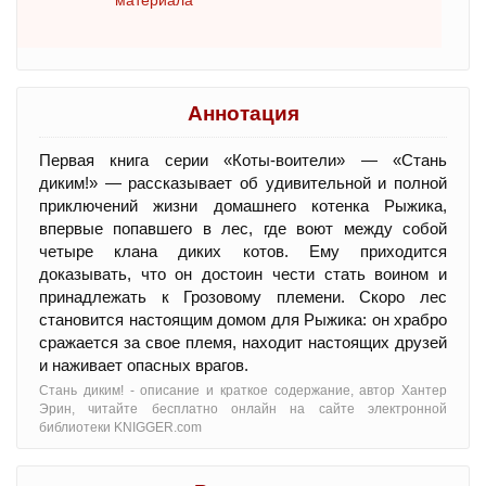
Аннотация
Первая книга серии «Коты-воители» — «Стань
диким!» — рассказывает об удивительной и полной
приключений жизни домашнего котенка Рыжика,
впервые попавшего в лес, где воют между собой
четыре клана диких котов. Ему приходится
доказывать, что он достоин чести стать воином и
принадлежать к Грозовому племени. Скоро лес
становится настоящим домом для Рыжика: он храбро
сражается за свое племя, находит настоящих друзей
и наживает опасных врагов.
Стань диким! - oписание и краткое содержание, автор Хантер
Эрин, читайте бесплатно онлайн на сайте электронной
библиотеки KNIGGER.com